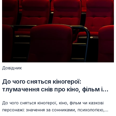
Довідник
До чого сняться кіногерої:
тлумачення снів про кіно, фільм і
казкових персонажів
До чого сняться кіногерої, кіно, фільм чи казкові
персонажі: значення за сонниками, психологією,