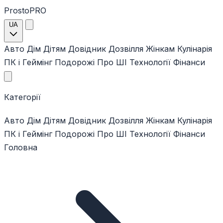
ProstoPRO
UA
Авто
Дім
Дітям
Довідник
Дозвілля
Жінкам
Кулінарія
ПК і Геймінг
Подорожі
Про ШІ
Технології
Фінанси
Категорії
Авто
Дім
Дітям
Довідник
Дозвілля
Жінкам
Кулінарія
ПК і Геймінг
Подорожі
Про ШІ
Технології
Фінанси
Головна