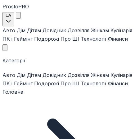
ProstoPRO
UA
Авто
Дім
Дітям
Довідник
Дозвілля
Жінкам
Кулінарія
ПК і Геймінг
Подорожі
Про ШІ
Технології
Фінанси
Категорії
Авто
Дім
Дітям
Довідник
Дозвілля
Жінкам
Кулінарія
ПК і Геймінг
Подорожі
Про ШІ
Технології
Фінанси
Головна