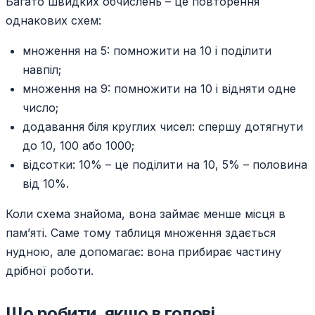
Багато швидких обчислень – це повторення
однакових схем:
множення на 5: помножити на 10 і поділити
навпіл;
множення на 9: помножити на 10 і відняти одне
число;
додавання біля круглих чисел: спершу дотягнути
до 10, 100 або 1000;
відсотки: 10% – це поділити на 10, 5% – половина
від 10%.
Коли схема знайома, вона займає менше місця в
пам’яті. Саме тому таблиця множення здається
нудною, але допомагає: вона прибирає частину
дрібної роботи.
Що робити, якщо в голові