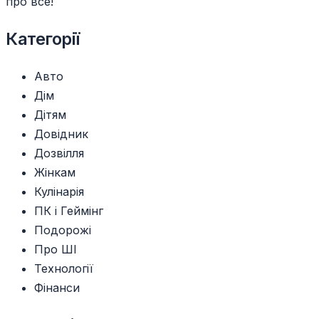
про все!
Категорії
Авто
Дім
Дітям
Довідник
Дозвілля
Жінкам
Кулінарія
ПК і Геймінг
Подорожі
Про ШІ
Технології
Фінанси