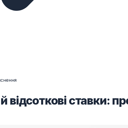
яснення
 й відсоткові ставки: п