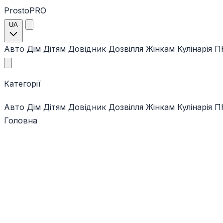
ProstoPRO
UA
Авто
Дім
Дітям
Довідник
Дозвілля
Жінкам
Кулінарія
ПК
Категорії
Авто
Дім
Дітям
Довідник
Дозвілля
Жінкам
Кулінарія
ПК
Головна