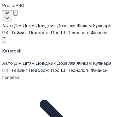
ProstoPRO
UA
Авто
Дім
Дітям
Довідник
Дозвілля
Жінкам
Кулінарія
ПК і Геймінг
Подорожі
Про ШІ
Технології
Фінанси
Категорії
Авто
Дім
Дітям
Довідник
Дозвілля
Жінкам
Кулінарія
ПК і Геймінг
Подорожі
Про ШІ
Технології
Фінанси
Головна