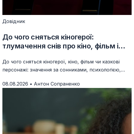
Довідник
До чого сняться кіногерої:
тлумачення снів про кіно, фільм і
казкових персонажів
До чого сняться кіногерої, кіно, фільм чи казкові
персонажі: значення за сонниками, психологією,
сценаріями та емоціями сну.
08.08.2026
•
Антон Сопраненко