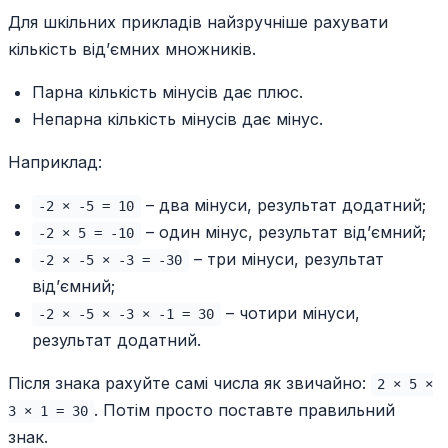
Для шкільних прикладів найзручніше рахувати
кількість від’ємних множників.
Парна кількість мінусів дає плюс.
Непарна кількість мінусів дає мінус.
Наприклад:
– два мінуси, результат додатний;
-2 × -5 = 10
– один мінус, результат від’ємний;
-2 × 5 = -10
– три мінуси, результат
-2 × -5 × -3 = -30
від’ємний;
– чотири мінуси,
-2 × -5 × -3 × -1 = 30
результат додатний.
Після знака рахуйте самі числа як звичайно:
2 × 5 ×
. Потім просто поставте правильний
3 × 1 = 30
знак.