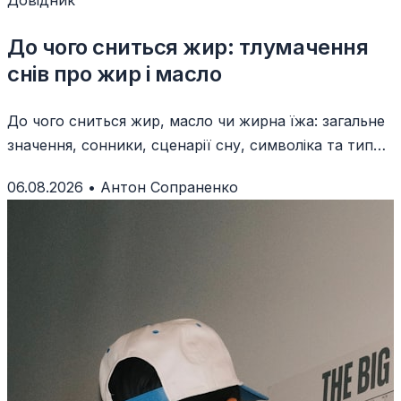
Довідник
До чого сниться жир: тлумачення
снів про жир і масло
До чого сниться жир, масло чи жирна їжа: загальне
значення, сонники, сценарії сну, символіка та типові
помилки тлумачення.
06.08.2026
•
Антон Сопраненко