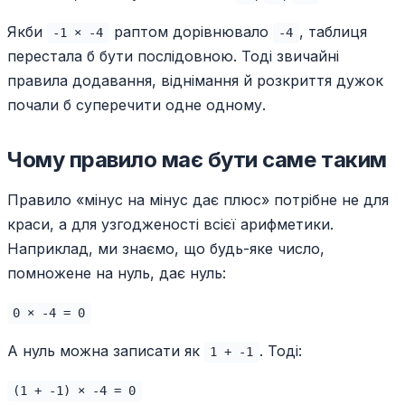
Якби
раптом дорівнювало
, таблиця
-1 × -4
-4
перестала б бути послідовною. Тоді звичайні
правила додавання, віднімання й розкриття дужок
почали б суперечити одне одному.
Чому правило має бути саме таким
Правило «мінус на мінус дає плюс» потрібне не для
краси, а для узгодженості всієї арифметики.
Наприклад, ми знаємо, що будь-яке число,
помножене на нуль, дає нуль:
0 × -4 = 0
А нуль можна записати як
. Тоді:
1 + -1
(1 + -1) × -4 = 0