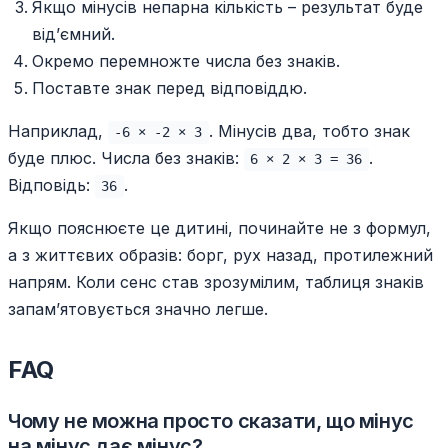
Якщо мінусів непарна кількість – результат буде
від’ємний.
Окремо перемножте числа без знаків.
Поставте знак перед відповіддю.
Наприклад,
. Мінусів два, тобто знак
-6 × -2 × 3
буде плюс. Числа без знаків:
.
6 × 2 × 3 = 36
Відповідь:
.
36
Якщо пояснюєте це дитині, починайте не з формул,
а з життєвих образів: борг, рух назад, протилежний
напрям. Коли сенс став зрозумілим, таблиця знаків
запам’ятовується значно легше.
FAQ
Чому не можна просто сказати, що мінус
на мінус дає мінус?