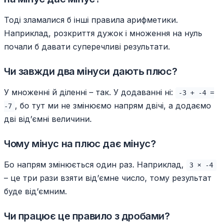
Тоді зламалися б інші правила арифметики.
Наприклад, розкриття дужок і множення на нуль
почали б давати суперечливі результати.
Чи завжди два мінуси дають плюс?
У множенні й діленні – так. У додаванні ні:
-3 + -4 =
, бо тут ми не змінюємо напрям двічі, а додаємо
-7
дві від’ємні величини.
Чому мінус на плюс дає мінус?
Бо напрям змінюється один раз. Наприклад,
3 × -4
– це три рази взяти від’ємне число, тому результат
буде від’ємним.
Чи працює це правило з дробами?