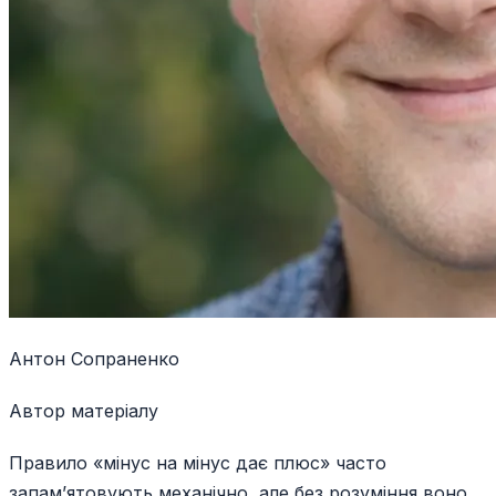
Антон Сопраненко
Автор матеріалу
Правило «мінус на мінус дає плюс» часто
запам’ятовують механічно, але без розуміння воно