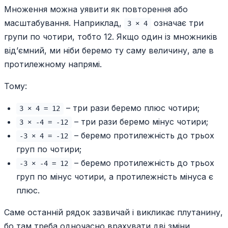
Множення можна уявити як повторення або
масштабування. Наприклад,
означає три
3 × 4
групи по чотири, тобто 12. Якщо один із множників
від’ємний, ми ніби беремо ту саму величину, але в
протилежному напрямі.
Тому:
– три рази беремо плюс чотири;
3 × 4 = 12
– три рази беремо мінус чотири;
3 × -4 = -12
– беремо протилежність до трьох
-3 × 4 = -12
груп по чотири;
– беремо протилежність до трьох
-3 × -4 = 12
груп по мінус чотири, а протилежність мінуса є
плюс.
Саме останній рядок зазвичай і викликає плутанину,
бо там треба одночасно врахувати дві зміни