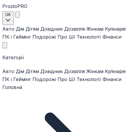
ProstoPRO
UA
Авто
Дім
Дітям
Довідник
Дозвілля
Жінкам
Кулінарія
ПК і Геймінг
Подорожі
Про ШІ
Технології
Фінанси
Категорії
Авто
Дім
Дітям
Довідник
Дозвілля
Жінкам
Кулінарія
ПК і Геймінг
Подорожі
Про ШІ
Технології
Фінанси
Головна