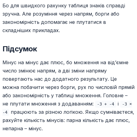
Бо для швидкого рахунку таблиця знаків справді
зручна. Але розуміння через напрям, борги або
закономірність допомагає не плутатися в
складніших прикладах.
Підсумок
Мінус на мінус дає плюс, бо множення на від’ємне
число змінює напрям, а дві зміни напряму
повертають нас до додатного результату. Це
можна побачити через борги, рух по числовій прямій
або закономірність у таблиці множення. Головне –
не плутати множення з додаванням:
і
-3 + -4
-3 ×
працюють за різною логікою. Якщо сумніваєтеся,
-4
рахуйте кількість мінусів: парна кількість дає плюс,
непарна – мінус.