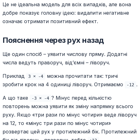
Це не ідеальна модель для всіх випадків, але вона
добре показує головну ідею: видалити негативне
означає отримати позитивний ефект.
Пояснення через рух назад
Ще один спосіб – уявити числову пряму. Додатні
числа ведуть праворуч, від’ємні – ліворуч.
Приклад
можна прочитати так: тричі
3 × -4
зробити крок на 4 одиниці ліворуч. Отримаємо
.
-12
А що таке
? Мінус перед кількістю
-3 × -4
повторень можна уявити як зміну напрямку всього
руху. Якщо «три рази по мінус чотири» веде ліворуч
на 12, то «мінус три рази по мінус чотири»
розвертає цей рух у протилежний бік. Протилежний