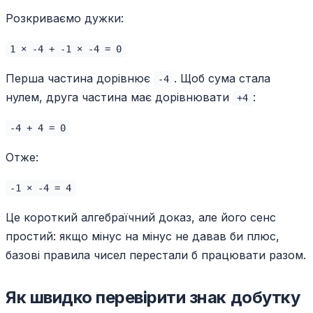
Розкриваємо дужки:
1 × -4 + -1 × -4 = 0
Перша частина дорівнює
. Щоб сума стала
-4
нулем, друга частина має дорівнювати
:
+4
-4 + 4 = 0
Отже:
-1 × -4 = 4
Це короткий алгебраїчний доказ, але його сенс
простий: якщо мінус на мінус не давав би плюс,
базові правила чисел перестали б працювати разом.
Як швидко перевірити знак добутку