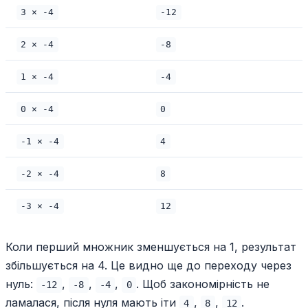
3 × -4
-12
2 × -4
-8
1 × -4
-4
0 × -4
0
-1 × -4
4
-2 × -4
8
-3 × -4
12
Коли перший множник зменшується на 1, результат
збільшується на 4. Це видно ще до переходу через
нуль:
,
,
,
. Щоб закономірність не
-12
-8
-4
0
ламалася, після нуля мають іти
,
,
.
4
8
12