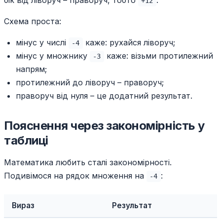
бік від ліворуч – праворуч, тобто
.
+12
Схема проста:
мінус у числі
каже: рухайся ліворуч;
-4
мінус у множнику
каже: візьми протилежний
-3
напрям;
протилежний до ліворуч – праворуч;
праворуч від нуля – це додатний результат.
Пояснення через закономірність у
таблиці
Математика любить сталі закономірності.
Подивімося на рядок множення на
:
-4
Вираз
Результат