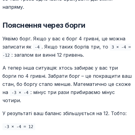
напряму.
Пояснення через борги
Уявімо борг. Якщо у вас є борг 4 гривні, це можна
записати як
. Якщо таких боргів три, то
-4
3 × -4 =
: загалом ви винні 12 гривень.
-12
А тепер інша ситуація: хтось забирає у вас три
борги по 4 гривні. Забрати борг – це покращити ваш
стан, бо боргу стало менше. Математично це схоже
на
: мінус три рази прибираємо мінус
-3 × -4
чотири.
У результаті ваш баланс збільшується на 12. Тобто:
-3 × -4 = 12