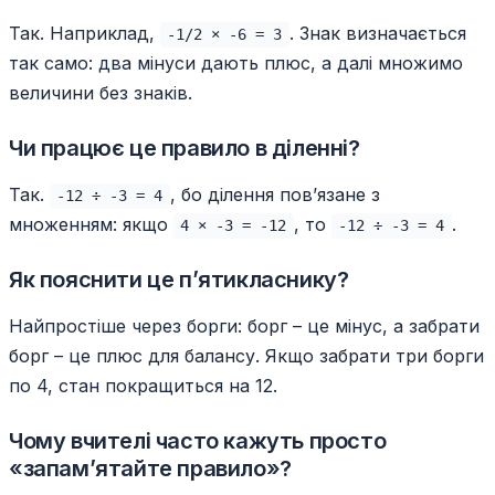
Так. Наприклад,
. Знак визначається
-1/2 × -6 = 3
так само: два мінуси дають плюс, а далі множимо
величини без знаків.
Чи працює це правило в діленні?
Так.
, бо ділення пов’язане з
-12 ÷ -3 = 4
множенням: якщо
, то
.
4 × -3 = -12
-12 ÷ -3 = 4
Як пояснити це п’ятикласнику?
Найпростіше через борги: борг – це мінус, а забрати
борг – це плюс для балансу. Якщо забрати три борги
по 4, стан покращиться на 12.
Чому вчителі часто кажуть просто
«запам’ятайте правило»?