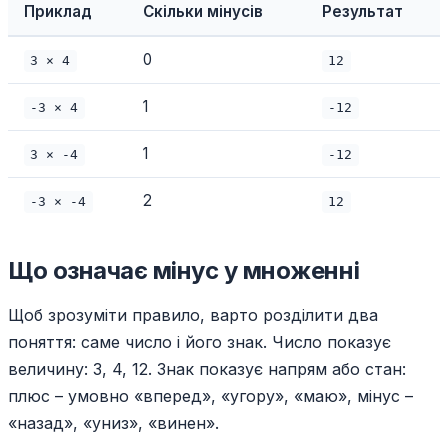
Приклад
Скільки мінусів
Результат
0
3 × 4
12
1
-3 × 4
-12
1
3 × -4
-12
2
-3 × -4
12
Що означає мінус у множенні
Щоб зрозуміти правило, варто розділити два
поняття: саме число і його знак. Число показує
величину: 3, 4, 12. Знак показує напрям або стан:
плюс – умовно «вперед», «угору», «маю», мінус –
«назад», «униз», «винен».