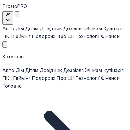
ProstoPRO
UA
Авто
Дім
Дітям
Довідник
Дозвілля
Жінкам
Кулінарія
ПК і Геймінг
Подорожі
Про ШІ
Технології
Фінанси
Категорії
Авто
Дім
Дітям
Довідник
Дозвілля
Жінкам
Кулінарія
ПК і Геймінг
Подорожі
Про ШІ
Технології
Фінанси
Головна