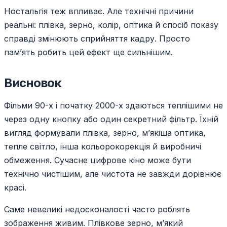
Ностальгія теж впливає. Але технічні причини
реальні: плівка, зерно, колір, оптика й спосіб показу
справді змінюють сприйняття кадру. Просто
пам’ять робить цей ефект ще сильнішим.
Висновок
Фільми 90-х і початку 2000-х здаються теплішими не
через одну кнопку або один секретний фільтр. Їхній
вигляд формували плівка, зерно, м’якіша оптика,
тепле світло, інша кольорокорекція й виробничі
обмеження. Сучасне цифрове кіно може бути
технічно чистішим, але чистота не завжди дорівнює
красі.
Саме невеликі недосконалості часто роблять
зображення живим. Плівкове зерно, м’який