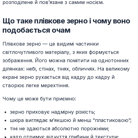
розподілене й пов’язане з самим носієм.
Що таке плівкове зерно і чому воно
подобається очам
Плівкове зерно — це видимі частинки
світлочутливого матеріалу, з яких формується
зображення. Його можна помітити на однотонних
ділянках: небі, стінах, тінях, обличчях. На великому
екрані зерно рухається від кадру до кадру й
створює легке мерехтіння.
Чому це може бути приємно:
зерно приховує надмірну різкість;
шкіра виглядає м’якшою й менш “пластиковою”;
тіні не здаються абсолютно порожніми;
кадр отримує відчуття глибини й текстури;