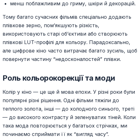
менш поблажливим до гриму, шкіри й декорацій.
Тому багато сучасних фільмів спеціально додають
плівкове зерно, пом’якшують різкість,
використовують старі об’єктиви або створюють
плівкові LUT-профілі для кольору. Парадоксально,
але цифрове кіно часто витрачає багато зусиль, щоб
повернути частину “недосконалостей” плівки.
Роль кольорокорекції та моди
Колір у кіно — це ще й мова епохи. У різні роки були
популярні різні рішення. Одні фільми тяжіли до
теплого золота, інші — до холодного синього, треті
— до високого контрасту й зеленуватих тіней. Коли
така мода повторюється у багатьох стрічках, ми
починаємо сприймати її як “вигляд часу”.