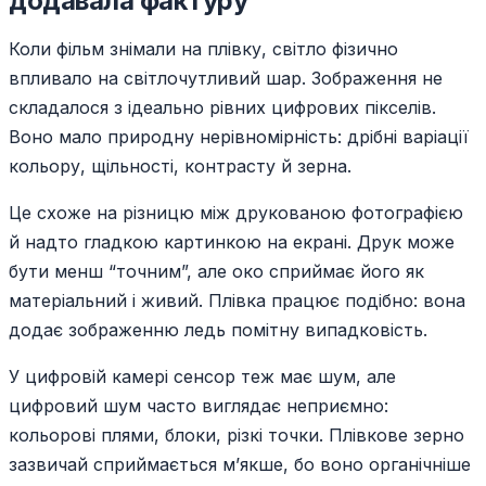
додавала фактуру
Коли фільм знімали на плівку, світло фізично
впливало на світлочутливий шар. Зображення не
складалося з ідеально рівних цифрових пікселів.
Воно мало природну нерівномірність: дрібні варіації
кольору, щільності, контрасту й зерна.
Це схоже на різницю між друкованою фотографією
й надто гладкою картинкою на екрані. Друк може
бути менш “точним”, але око сприймає його як
матеріальний і живий. Плівка працює подібно: вона
додає зображенню ледь помітну випадковість.
У цифровій камері сенсор теж має шум, але
цифровий шум часто виглядає неприємно:
кольорові плями, блоки, різкі точки. Плівкове зерно
зазвичай сприймається м’якше, бо воно органічніше