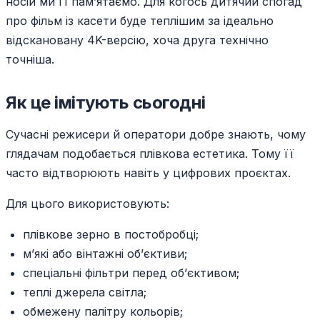
носій ми її пам’ятаємо. Для когось дитячий спогад
про фільм із касети буде теплішим за ідеально
відскановану 4K-версію, хоча друга технічно
точніша.
Як це імітують сьогодні
Сучасні режисери й оператори добре знають, чому
глядачам подобається плівкова естетика. Тому її
часто відтворюють навіть у цифрових проєктах.
Для цього використовують:
плівкове зерно в постобробці;
м’які або вінтажні об’єктиви;
спеціальні фільтри перед об’єктивом;
теплі джерела світла;
обмежену палітру кольорів;