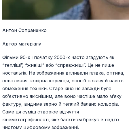
Антон Сопраненко
Автор матеріалу
Фільми 90-х і початку 2000-х часто згадують як
“тепліші”, “живіші” або “справжніші”. Це не лише
ностальгія. На зображення впливали плівка, оптика,
освітлення, колірна корекція, спосіб показу й навіть
обмеження техніки. Старе кіно не завжди було
об’єктивно якіснішим, але воно частіше мало м’яку
фактуру, видиме зерно й теплий баланс кольорів.
Саме ця суміш створює відчуття
кінематографічності, яке багатьом бракує в надто
чистому цифровому зображенні.