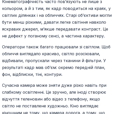
Кінематографічність часто пов’язують не лише з
кольором, а й з тим, як кадр поводиться на краях, у
світлих ділянках і на обличчях. Старі об’єктиви могли
бути менш різкими, давати легке світіння навколо
яскравих джерел, м’якше передавати контраст. Це
не дефект у поганому сенсі, а частина характеру.
Оператори також багато працювали зі світлом. Щоб
обличчя виглядало красиво, світло розсіювали,
відбивали, пропускали через тканини й фільтри. У
результаті кадр мав об’єм: окремо передній план,
фон, відблиски, тіні, контури.
Сучасна камера може зняти дуже різко навіть при
слабкому освітленні. Це зручно, але іноді створює
відчуття теленовин або відео з телефону, якщо
світло не поставлене художньо. Кіно виглядає
кіношним не тому, що камера дорога, а тому, що