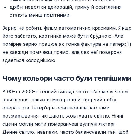
дрібні недоліки декорацій, гриму й освітлення
стають менш помітними.
Зерно не робить фільм автоматично красивим. Якщо
його забагато, картинка може бути брудною. Але
помірне зерно працює як тонка фактура на папері: її
не завжди помічаєш прямо, але без неї поверхня
здається холоднішою.
Чому кольори часто були теплішими
У 90-х і 2000-х теплий вигляд часто з’являвся через
освітлення, плівкові матеріали й творчий вибір
операторів. Інтер’єри освітлювали лампами
розжарювання, які дають жовтувате світло. Нічні
сцени могли мати помаранчеві вуличні ліхтарі.
Денне світло, навпаки, часто балансували так, щоб